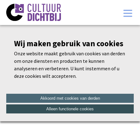
Wij maken gebruik van cookies
Onze website maakt gebruik van cookies van derden
om onze diensten en producten te kunnen
analyseren en verbeteren. U kunt instemmen of u
Home
deze cookies wilt accepteren.
Programma Krokuskabaal 2026
Werkwijze Cultuurankers
Akkoord met cookies van derden
Pareltjes
Alleen functionele cookies